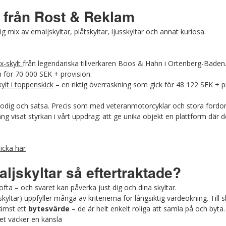
 från Rost & Reklam
g mix av emaljskyltar, plåtskyltar, ljusskyltar och annat kuriosa. 
x-skylt 
från legendariska tillverkaren Boos & Hahn i Ortenberg-Baden.
 för 70 000 SEK + provision.
kylt i toppenskick
 – en riktig överraskning som gick för 48 122 SEK + p
dig och satsa. Precis som med veteranmotorcyklar och stora fordon
g visat styrkan i vårt uppdrag: att ge unika objekt en plattform där d
licka här
aljskyltar så eftertraktade?
 ofta – och svaret kan påverka just dig och dina skyltar.
kyltar) uppfyller många av kriterierna för långsiktig värdeökning. Till s
ämst ett 
bytesvärde
 – de är helt enkelt roliga att samla på och byta.
et väcker en känsla