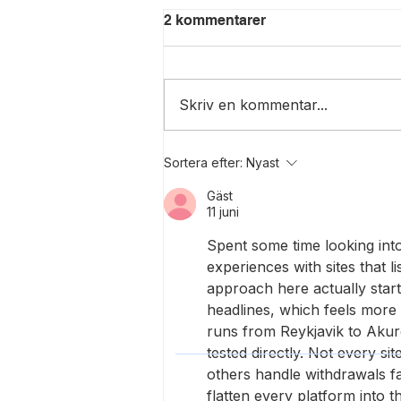
2 kommentarer
Skriv en kommentar...
Skyltauktion - Vi berättar
Sortera efter:
Nyast
lite mer!
Gäst
11 juni
Spent some time looking into
experiences with sites that 
approach here actually start
headlines, which feels more 
runs from Reykjavik to Akur
tested directly. Not every si
others handle withdrawals f
flatten every platform into 