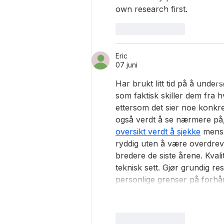
own research first.
Följ oss i sociala medier
Kon
Facebook
Tel
Gilla
Svara
Instagram
Mai
Youtube
Eric
Häs
07 juni
585
Goo
Har brukt litt tid på å under
som faktisk skiller dem fra h
ettersom det sier noe konkre
også verdt å se nærmere på,
oversikt verdt å sjekke
 mens 
ryddig uten å være overdrevet
bredere de siste årene. Kvalit
teknisk sett. Gjør grundig r
personlige grenser på forhå
Gilla
Svara