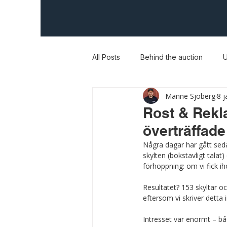
All Posts
Behind the auction
U
Manne Sjöberg
8 j
Rost & Rekl
överträffade
Några dagar har gått seda
skylten (bokstavligt talat
förhoppning: om vi fick ih
Resultatet? 153 skyltar o
eftersom vi skriver detta 
Intresset var enormt – bå