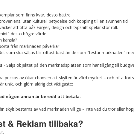
exemplar som finns kvar, desto bättre.
proveniens, utan kulturell betydelse och koppling till en svunnen tid.
vacker att titta på? Färger, design och typsnitt spelar stor roll.
mint" desto högre värde.
n känsla?
 borta från marknaden påverkar
Det som ska säljas blir oftast bäst än de som "testar marknaden" med
s
 - Säljs objektet på den marknadsplatsen som har tillgång till budgiv
a prickas av ökar chansen att skylten är värd mycket – och ofta fortsät
 är unik, och glöm aldrig det viktigaste:
 vad någon annan är beredd att betala.
 din skylt bestäms av vad marknaden vill ge – inte vad du tror eller hop
 & Reklam tillbaka?
ut.