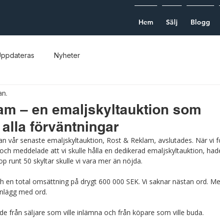
Hem
Sälj
Blogg
ppdateras
Nyheter
an.
am – en emaljskyltauktion som
 alla förväntningar
n vår senaste emaljskyltauktion, Rost & Reklam, avslutades. När vi f
) och meddelade att vi skulle hålla en dedikerad emaljskyltauktion, had
op runt 50 skyltar skulle vi vara mer än nöjda.
ch en total omsättning på drygt 600 000 SEK. Vi saknar nästan ord. M
inlägg med ord. 
de från säljare som ville inlämna och från köpare som ville buda. 