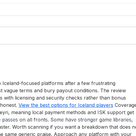
Kommentar från
De m
Höstauktion 1
före
som
 Iceland-focused platforms after a few frustrating 
list vague terms and bury payout conditions. The review 
s with licensing and security checks rather than bonus 
honest. 
View the best options for Iceland players
 Coverage
eyri, meaning local payment methods and ISK support get 
te passes on all fronts. Some have stronger game libraries, 
aster. Worth scanning if you want a breakdown that does n
the same generic praise. Approach any platform with your 