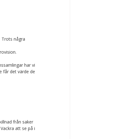
 Trots några 
rovision.
ssamlingar har vi 
e får det värde de 
killnad från saker 
 Vackra att se på i 