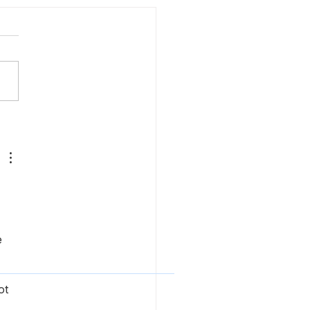
est välbesökta
målen från
marauktion
 
ot 