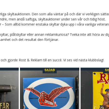
rliga skyltauktionen. Den som alla väntar på och där vi verkligen sätte
ndre, men ändå saftiga, skyltauktioner under sen vår och tidig höst.
r
 – Som alltid kommer enstaka skyltar dyka upp i våra vanliga vetera
tar, plåtskyltar eller annan reklamkuriosa? Tveka inte att höra av dig. V
amhet och det resultat den förtjänar.
 och gjorde Rost & Reklam till en succé. Vi ses vid nästa klubbslag!