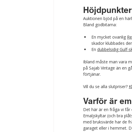
Höjdpunkter
Auktionen bjöd på en härli
Bland godbitarna:
En mycket ovanlig 
Re
skador klubbades den
En 
dubbelsidig Gulf-s
Ibland måste man vara mo
på Sajab Vintage än en gån
förtjänar.
Vill du se alla slutpriser? 
K
Varför är em
Det här är en fråga vi får
Emaljskyltar (och bra plåts
med bruksvärde har de fr
garaget eller i hemmet. D