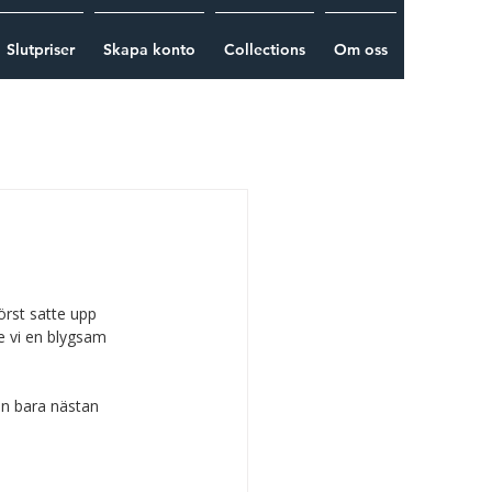
Slutpriser
Skapa konto
Collections
Om oss
örst satte upp 
e vi en blygsam 
en bara nästan 