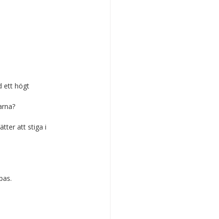
 ett högt 
arna?
ter att stiga i 
pas.