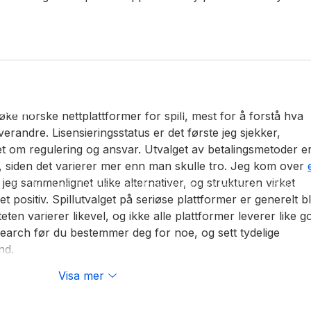
takta oss
Öppettider för utlämning
:
0141-21 65 50
Måndag: Stängt
l:
vintage@sajab.se
Tisdag: 13.00 - 16.00
Onsdag: 13.00 - 16.00
thovsvägen 3
Torsdag: 13.00 - 16.00
 64 Linghem
Fredag: Stängt
gle Maps
Lördag: Stängt
søke norske nettplattformer for spill, mest for å forstå hva 
Söndag: Stängt
verandre. Lisensieringsstatus er det første jeg sjekker, 
t om regulering og ansvar. Utvalget av betalingsmetoder er
 siden det varierer mer enn man skulle tro. Jeg kom over 
jeg sammenlignet ulike alternativer, og strukturen virket 
© 2023 Sajab Vintage - Veteranfordonsauktioner i Sverige och världen
 positiv. Spillutvalget på seriøse plattformer er generelt bli
eten varierer likevel, og ikke alle plattformer leverer like g
esearch før du bestemmer deg for noe, og sett tydelige 
nd.
Visa mer