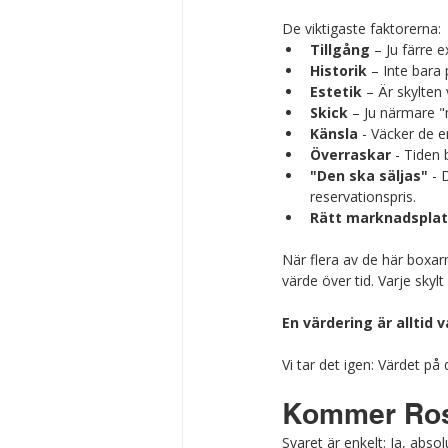
De viktigaste faktorerna:
Tillgång
 – Ju färre 
Historik
 – Inte bara 
Estetik
 – Är skylten 
Skick
 – Ju närmare "
Känsla
 - Väcker de e
Överraskar
 - Tiden
"Den ska säljas" 
- 
reservationspris. 
Rätt marknadsplat
När flera av de här boxarn
värde över tid. Varje skylt
En värdering är alltid
Vi tar det igen: Värdet på
Kommer Rost
Svaret är enkelt: Ja, absol